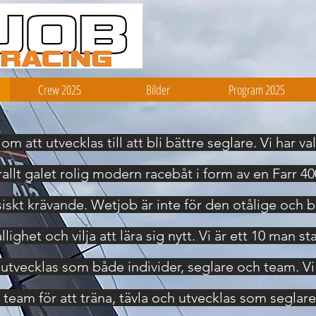
Crew 2025
Bilder
Program 2025
m att utvecklas till att bli bättre seglare. Vi har v
lt galet rolig modern racebåt i form av en Farr 40
siskt krävande. Wetjob är inte för den otålige och 
lighet och vilja att lära sig nytt. Vi är ett 10 man s
tvecklas som både individer, seglare och team. Vi 
eam för att träna, tävla och utvecklas som seglar