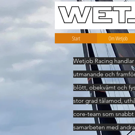
Start
Om Wetjob
Wetjob Racing handlar o
utmanande och framföral
blött, obekvämt och fy
stor grad tålamod, uthål
core-team som snabbt u
samarbeten med andra t