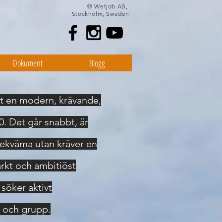
© Wetjob AB,
Stockholm, Sweden
Dokument
Blogg
alt en modern, krävande,
0. Det går snabbt, är
bekväma utan kräver en
tarkt och ambitiöst
söker aktivt
e och grupp.