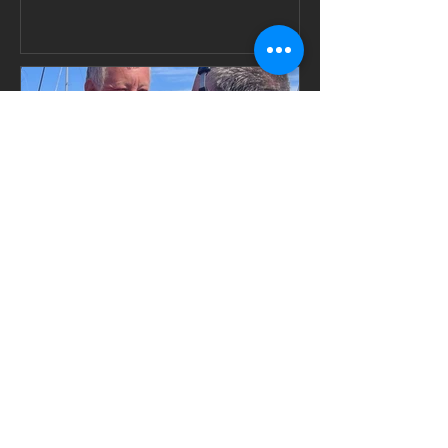
Segla på
natten -
konkreta tips
för bättre
prestanda
(Del 6 av 10)